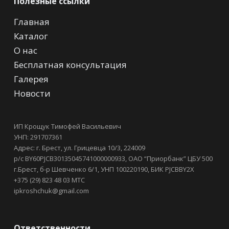
Полезные ссылки
Главная
Каталог
О нас
Бесплатная консультация
Галерея
Новости
ИП Крощук Тимофей Васильевич
УНП: 291707361
Адрес: г. Брест, ул. Грицевца 10/3, 224009
р/с BY60PJCB30135045741000000933, ОАО “Приорбанк” ЦБУ 500
г.Брест, б-р Шевченко 6/1, УНП 100220190, БИК PJCBBY2X
+375 (29) 823 48 03 МТС
ipkroshchuk@gmail.com
Ответственности