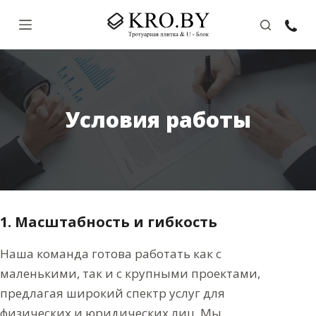
П
е
р
е
й
Условия работы
т
и
к
с
у
т
1. Масштабность и гибкость
и
Наша команда готова работать как с
маленькими, так и с крупными проектами,
предлагая широкий спектр услуг для
физических и юридических лиц. Мы